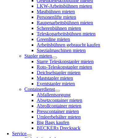
Gelenkteleskopbühne mieten
LKW-Arbeitsbühnen mieten
Mastbühnen mieten
Personenlifte mieten
Raupenarbeitsbühnen mieten
Scherenbühnen mieten
Teleskoparbeitsbühnen mieten
Greenline mieten
Arbeitsbühnen gebraucht kaufen
Spezialmaschinen mieten
Stapler mieten
Starre Teleskopstapler mieten
Roto-Teleskopstapler mieten
Deichselstapler mieten
Maststapler mieten
Eventstapler mieten
Containerdienst
Abfallentsorgung
Absetzcontainer mieten
Abrollcontainer mieten
Presscontainer mieten
Umleerbehälter mieten
Big Bags kaufen
BECKERs Drecksack
Service