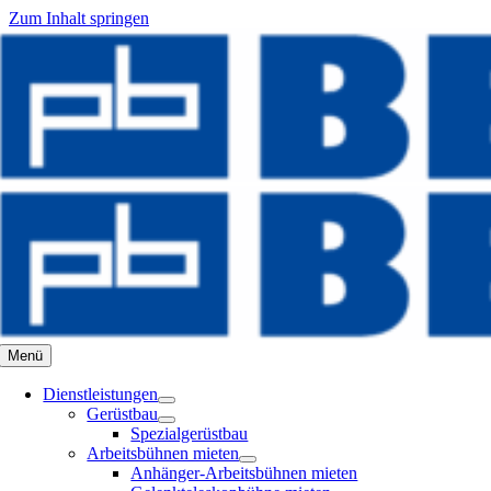
Zum Inhalt springen
Menü
Dienstleistungen
Gerüstbau
Spezialgerüstbau
Arbeitsbühnen mieten
Anhänger-Arbeitsbühnen mieten