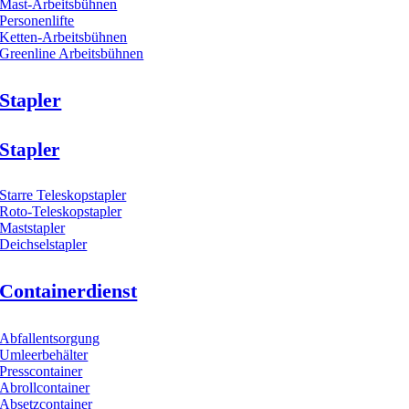
Mast-Arbeitsbühnen
Personenlifte
Ketten-Arbeitsbühnen
Greenline Arbeitsbühnen
Stapler
Stapler
Starre Teleskopstapler
Roto-Teleskopstapler
Maststapler
Deichselstapler
Containerdienst
Abfallentsorgung
Umleerbehälter
Presscontainer
Abrollcontainer
Absetzcontainer