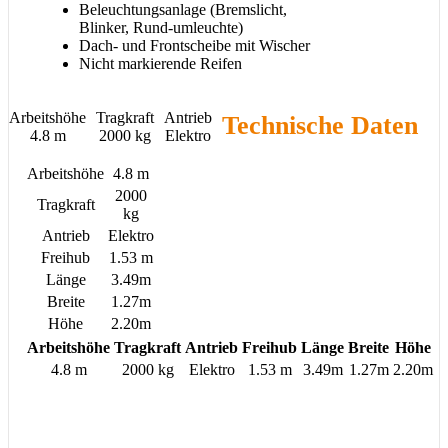
Beleuchtungsanlage (Bremslicht,
Blinker, Rund
-
umleuchte)
Dach- und Frontscheibe mit Wischer
Nicht markierende Reifen
Arbeitshöhe
Tragkraft
Antrieb
Technische Daten
4.8 m
2000 kg
Elektro
Arbeitshöhe
4.8 m
2000
Tragkraft
kg
Antrieb
Elektro
Freihub
1.53 m
Länge
3.49m
Breite
1.27m
Höhe
2.20m
Arbeitshöhe
Tragkraft
Antrieb
Freihub
Länge
Breite
Höhe
4.8 m
2000 kg
Elektro
1.53 m
3.49m
1.27m
2.20m