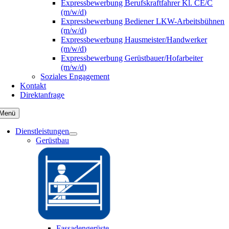
Expressbewerbung Berufskraftfahrer Kl. CE/C
(m/w/d)
Expressbewerbung Bediener LKW-Arbeitsbühnen
(m/w/d)
Expressbewerbung Hausmeister/Handwerker
(m/w/d)
Expressbewerbung Gerüstbauer/Hofarbeiter
(m/w/d)
Soziales Engagement
Kontakt
Direktanfrage
Menü
Dienstleistungen
Gerüstbau
Fassadengerüste