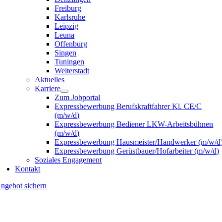
Freiburg
Karlsruhe
Leipzig
Leuna
Offenburg
Singen
Tuningen
Weiterstadt
Aktuelles
Karriere
Zum Jobportal
Expressbewerbung Berufskraftfahrer Kl. CE/C
(m/w/d)
Expressbewerbung Bediener LKW-Arbeitsbühnen
(m/w/d)
Expressbewerbung Hausmeister/Handwerker (m/w/d
Expressbewerbung Gerüstbauer/Hofarbeiter (m/w/d)
Soziales Engagement
Kontakt
ngebot sichern