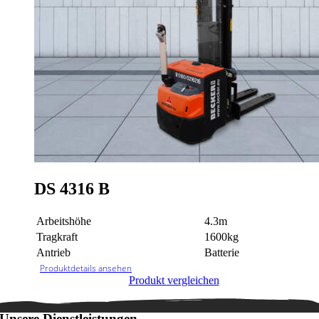
DS 4316 B
Arbeitshöhe
4.3m
Tragkraft
1600kg
Antrieb
Batterie
Produktdetails ansehen
Produkt vergleichen
Unsere Dienstleistungen