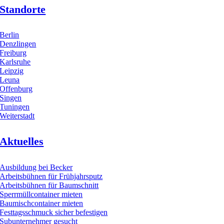
Standorte
Berlin
Denzlingen
Freiburg
Karlsruhe
Leipzig
Leuna
Offenburg
Singen
Tuningen
Weiterstadt
Aktuelles
Ausbildung bei Becker
Arbeitsbühnen für Frühjahrsputz
Arbeitsbühnen für Baumschnitt
Sperrmüllcontainer mieten
Baumischcontainer mieten
Festtagsschmuck sicher befestigen
Subunternehmer gesucht