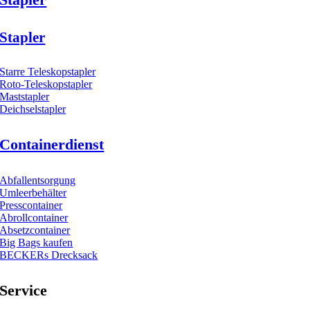
Stapler
Starre Teleskopstapler
Roto-Teleskopstapler
Maststapler
Deichselstapler
Containerdienst
Abfallentsorgung
Umleerbehälter
Presscontainer
Abrollcontainer
Absetzcontainer
Big Bags kaufen
BECKERs Drecksack
Service