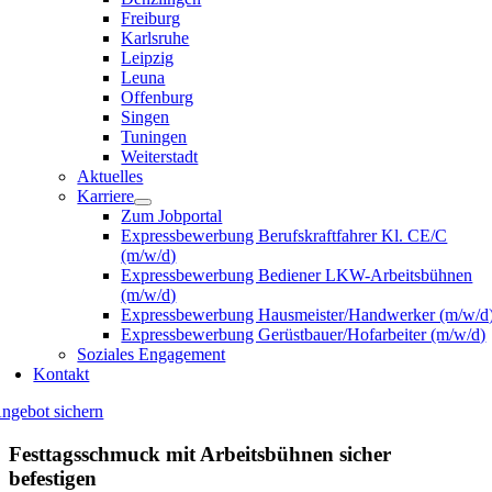
Freiburg
Karlsruhe
Leipzig
Leuna
Offenburg
Singen
Tuningen
Weiterstadt
Aktuelles
Karriere
Zum Jobportal
Expressbewerbung Berufskraftfahrer Kl. CE/C
(m/w/d)
Expressbewerbung Bediener LKW-Arbeitsbühnen
(m/w/d)
Expressbewerbung Hausmeister/Handwerker (m/w/d
Expressbewerbung Gerüstbauer/Hofarbeiter (m/w/d)
Soziales Engagement
Kontakt
ngebot sichern
Festtagsschmuck mit Arbeitsbühnen sicher
befestigen