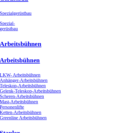
Spezialgerüstbau
Spezial-
gerüstbau
Arbeitsbühnen
Arbeitsbühnen
LKW- Arbeitsbühnen
Anhänger-Arbeitsbühnen
Teleskop-Arbeitsbühnen
Gelenk-Teleskop-Arbeitsbühnen
Scheren-Arbeitsbühnen
Mast-Arbeitsbühnen
Personenlifte
Ketten-Arbeitsbühnen
Greenline Arbeitsbühnen
Stapler