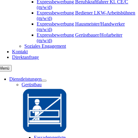
Expressbewerbung Berufskraftfahrer Kl. CE/C
(m/w/d)
Expressbewerbung Bediener LKW-Arbeitsbühnen
(m/w/d)
Expressbewerbung Hausmeister/Handwerker
(m/w/d)
Expressbewerbung Gerüstbauer/Hofarbeiter
(m/w/d)
Soziales Engagement
Kontakt
Direktanfrage
Menü
Dienstleistungen
Gerüstbau
Fassadengerüste