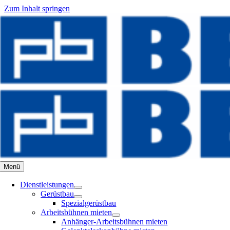
Zum Inhalt springen
Menü
Dienstleistungen
Gerüstbau
Spezialgerüstbau
Arbeitsbühnen mieten
Anhänger-Arbeitsbühnen mieten