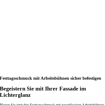
Festtagsschmuck mit Arbeitsbühnen sicher befestigen
Begeistern Sie mit Ihrer Fassade im
Lichterglanz
Planen Sie jetzt den Festtagsschmuck mit zuverlässigen Arbeitsbühnen