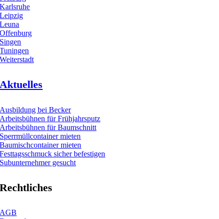
Karlsruhe
Leipzig
Leuna
Offenburg
Singen
Tuningen
Weiterstadt
Aktuelles
Ausbildung bei Becker
Arbeitsbühnen für Frühjahrsputz
Arbeitsbühnen für Baumschnitt
Sperrmüllcontainer mieten
Baumischcontainer mieten
Festtagsschmuck sicher befestigen
Subunternehmer gesucht
Rechtliches
AGB