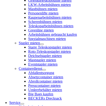
Gelenkteleskopbühne mieten
LKW-Arbeitsbühnen mieten
Mastbühnen mieten
Personenlifte mieten
Raupenarbeitsbühnen mieten
Scherenbühnen mieten
Teleskoparbeitsbühnen mieten
Greenline mieten
Arbeitsbühnen gebraucht kaufen
Spezialmaschinen mieten
Stapler mieten
Starre Teleskopstapler mieten
Roto-Teleskopstapler mieten
Deichselstapler mieten
Maststapler mieten
Eventstapler mieten
Containerdienst
Abfallentsorgung
Absetzcontainer mieten
Abrollcontainer mieten
Presscontainer mieten
Umleerbehälter mieten
Big Bags kaufen
BECKERs Drecksack
Service