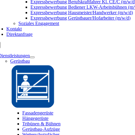
Expressbewerbung Berufskraftfahrer Kl. CE/C (m/w/d
Expressbewerbung Bediener LKW-Arbeitsbühnen (m/
Expressbewerbung Hausmeister/Handwerker (m/w/d)
Expressbewerbung Gerüstbauer/Hofarbeiter (m/w/d)
Soziales Engagement
Kontakt
Direktanfrage
Dienstleistungen
Gerüstbau
Fassadengerüste
Hängegerüste
Tribünen & Bühnen
Gerüstbau-Aufzüge
Wetterschutzdächer