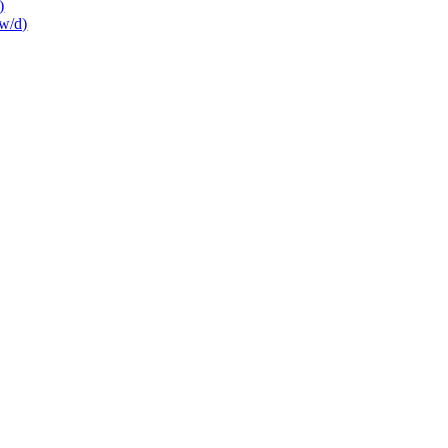
)
w/d)