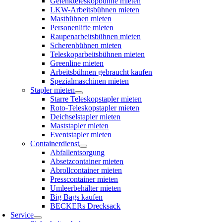
Gelenkteleskopbühne mieten
LKW-Arbeitsbühnen mieten
Mastbühnen mieten
Personenlifte mieten
Raupenarbeitsbühnen mieten
Scherenbühnen mieten
Teleskoparbeitsbühnen mieten
Greenline mieten
Arbeitsbühnen gebraucht kaufen
Spezialmaschinen mieten
Stapler mieten
Starre Teleskopstapler mieten
Roto-Teleskopstapler mieten
Deichselstapler mieten
Maststapler mieten
Eventstapler mieten
Containerdienst
Abfallentsorgung
Absetzcontainer mieten
Abrollcontainer mieten
Presscontainer mieten
Umleerbehälter mieten
Big Bags kaufen
BECKERs Drecksack
Service