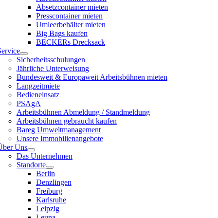
Absetzcontainer mieten
Presscontainer mieten
Umleerbehälter mieten
Big Bags kaufen
BECKERs Drecksack
Service
Sicherheitsschulungen
Jährliche Unterweisung
Bundesweit & Europaweit Arbeitsbühnen mieten
Langzeitmiete
Bedieneinsatz
PSAgA
Arbeitsbühnen Abmeldung / Standmeldung
Arbeitsbühnen gebraucht kaufen
Bareg Umweltmanagement
Unsere Immobilienangebote
Über Uns
Das Unternehmen
Standorte
Berlin
Denzlingen
Freiburg
Karlsruhe
Leipzig
Leuna