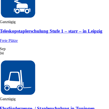
Ganztägig
Teleskopstaplerschulung Stufe 1 – starr – in Leipzig
Freie Plätze
Sep
04
Ganztägig
Flurförderzeuge- / Staplerschulung in Tuningen