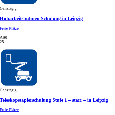
Ganztägig
Hubarbeitsbühnen Schulung in Leipzig
Freie Plätze
Aug
25
Ganztägig
Teleskopstaplerschulung Stufe 1 – starr – in Leipzig
Freie Plätze