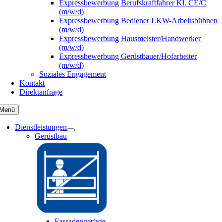
Expressbewerbung Berufskraftfahrer Kl. CE/C
(m/w/d)
Expressbewerbung Bediener LKW-Arbeitsbühnen
(m/w/d)
Expressbewerbung Hausmeister/Handwerker
(m/w/d)
Expressbewerbung Gerüstbauer/Hofarbeiter
(m/w/d)
Soziales Engagement
Kontakt
Direktanfrage
Menü
Dienstleistungen
Gerüstbau
Fassadengerüste