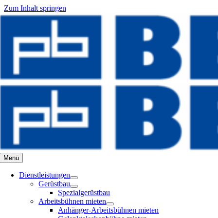
Zum Inhalt springen
Menü
Dienstleistungen
Gerüstbau
Spezialgerüstbau
Arbeitsbühnen mieten
Anhänger-Arbeitsbühnen mieten