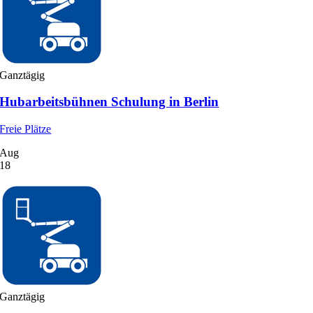
Ganztägig
Hubarbeitsbühnen Schulung in Berlin
Freie Plätze
Aug
18
Ganztägig