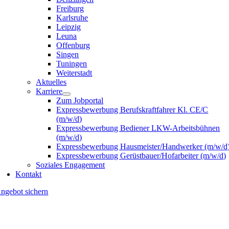
Freiburg
Karlsruhe
Leipzig
Leuna
Offenburg
Singen
Tuningen
Weiterstadt
Aktuelles
Karriere
Zum Jobportal
Expressbewerbung Berufskraftfahrer Kl. CE/C
(m/w/d)
Expressbewerbung Bediener LKW-Arbeitsbühnen
(m/w/d)
Expressbewerbung Hausmeister/Handwerker (m/w/d
Expressbewerbung Gerüstbauer/Hofarbeiter (m/w/d)
Soziales Engagement
Kontakt
ngebot sichern