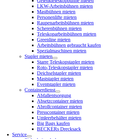
Gelenkteleskopbühne mieten
LKW-Arbeitsbühnen mieten
Mastbühnen mieten
Personenlifte mieten
Raupenarbeitsbühnen mieten
Scherenbühnen mieten
Teleskoparbeitsbühnen mieten
Greenline mieten
Arbeitsbühnen gebraucht kaufen
Spezialmaschinen mieten
Stapler mieten
Starre Teleskopstapler mieten
Roto-Teleskopstapler mieten
Deichselstapler mieten
Maststapler mieten
Eventstapler mieten
Containerdienst
Abfallentsorgung
Absetzcontainer mieten
Abrollcontainer mieten
Presscontainer mieten
Umleerbehälter mieten
Big Bags kaufen
BECKERs Drecksack
Service