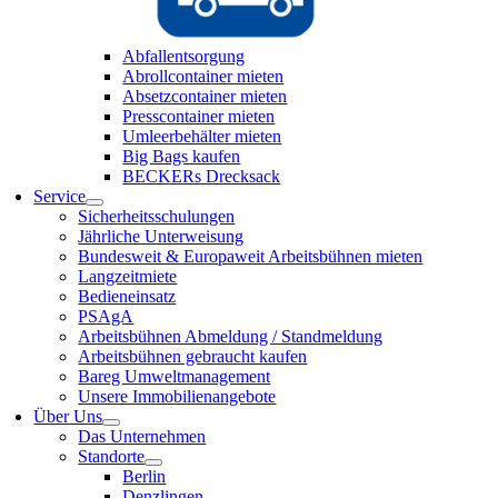
Abfallentsorgung
Abrollcontainer mieten
Absetzcontainer mieten
Presscontainer mieten
Umleerbehälter mieten
Big Bags kaufen
BECKERs Drecksack
Service
Sicherheitsschulungen
Jährliche Unterweisung
Bundesweit & Europaweit Arbeitsbühnen mieten
Langzeitmiete
Bedieneinsatz
PSAgA
Arbeitsbühnen Abmeldung / Standmeldung
Arbeitsbühnen gebraucht kaufen
Bareg Umweltmanagement
Unsere Immobilienangebote
Über Uns
Das Unternehmen
Standorte
Berlin
Denzlingen