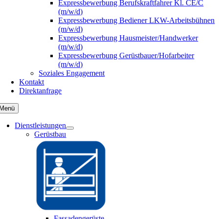
Expressbewerbung Berufskraftfahrer Kl. CE/C
(m/w/d)
Expressbewerbung Bediener LKW-Arbeitsbühnen
(m/w/d)
Expressbewerbung Hausmeister/Handwerker
(m/w/d)
Expressbewerbung Gerüstbauer/Hofarbeiter
(m/w/d)
Soziales Engagement
Kontakt
Direktanfrage
Menü
Dienstleistungen
Gerüstbau
Fassadengerüste