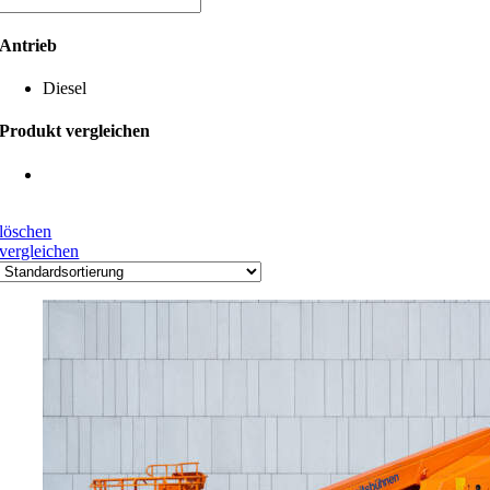
Antrieb
Diesel
Produkt vergleichen
löschen
vergleichen