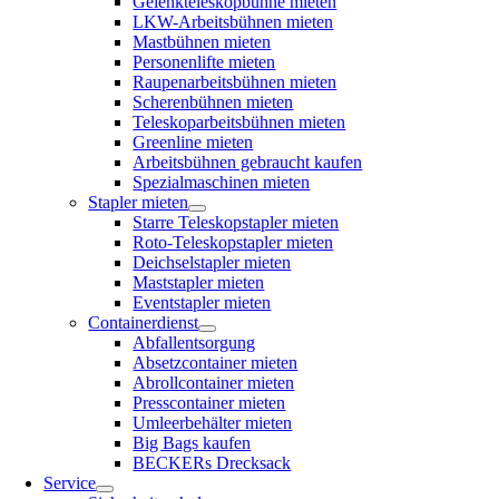
Gelenkteleskopbühne mieten
LKW-Arbeitsbühnen mieten
Mastbühnen mieten
Personenlifte mieten
Raupenarbeitsbühnen mieten
Scherenbühnen mieten
Teleskoparbeitsbühnen mieten
Greenline mieten
Arbeitsbühnen gebraucht kaufen
Spezialmaschinen mieten
Stapler mieten
Starre Teleskopstapler mieten
Roto-Teleskopstapler mieten
Deichselstapler mieten
Maststapler mieten
Eventstapler mieten
Containerdienst
Abfallentsorgung
Absetzcontainer mieten
Abrollcontainer mieten
Presscontainer mieten
Umleerbehälter mieten
Big Bags kaufen
BECKERs Drecksack
Service