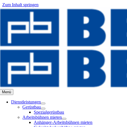
Zum Inhalt springen
Menü
Dienstleistungen
Gerüstbau
Spezialgerüstbau
Arbeitsbühnen mieten
Anhänger-Arbeitsbühnen mieten