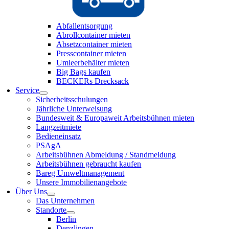
Abfallentsorgung
Abrollcontainer mieten
Absetzcontainer mieten
Presscontainer mieten
Umleerbehälter mieten
Big Bags kaufen
BECKERs Drecksack
Service
Sicherheitsschulungen
Jährliche Unterweisung
Bundesweit & Europaweit Arbeitsbühnen mieten
Langzeitmiete
Bedieneinsatz
PSAgA
Arbeitsbühnen Abmeldung / Standmeldung
Arbeitsbühnen gebraucht kaufen
Bareg Umweltmanagement
Unsere Immobilienangebote
Über Uns
Das Unternehmen
Standorte
Berlin
Denzlingen