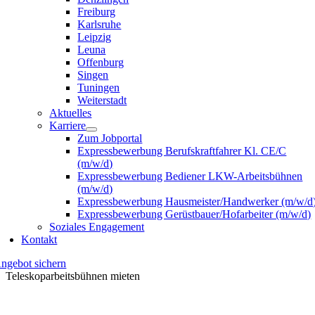
Freiburg
Karlsruhe
Leipzig
Leuna
Offenburg
Singen
Tuningen
Weiterstadt
Aktuelles
Karriere
Zum Jobportal
Expressbewerbung Berufskraftfahrer Kl. CE/C
(m/w/d)
Expressbewerbung Bediener LKW-Arbeitsbühnen
(m/w/d)
Expressbewerbung Hausmeister/Handwerker (m/w/d
Expressbewerbung Gerüstbauer/Hofarbeiter (m/w/d)
Soziales Engagement
Kontakt
ngebot sichern
Teleskoparbeitsbühnen mieten