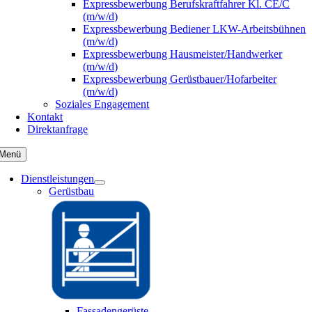
Expressbewerbung Berufskraftfahrer Kl. CE/C
(m/w/d)
Expressbewerbung Bediener LKW-Arbeitsbühnen
(m/w/d)
Expressbewerbung Hausmeister/Handwerker
(m/w/d)
Expressbewerbung Gerüstbauer/Hofarbeiter
(m/w/d)
Soziales Engagement
Kontakt
Direktanfrage
Menü
Dienstleistungen
Gerüstbau
Fassadengerüste