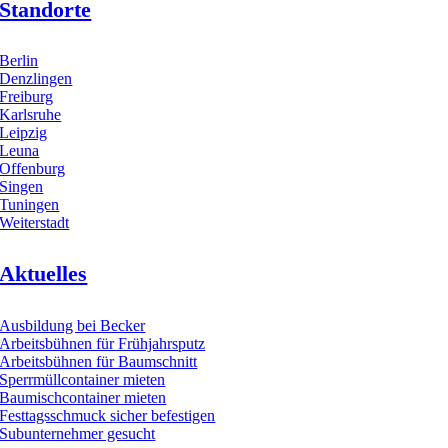
Standorte
Berlin
Denzlingen
Freiburg
Karlsruhe
Leipzig
Leuna
Offenburg
Singen
Tuningen
Weiterstadt
Aktuelles
Ausbildung bei Becker
Arbeitsbühnen für Frühjahrsputz
Arbeitsbühnen für Baumschnitt
Sperrmüllcontainer mieten
Baumischcontainer mieten
Festtagsschmuck sicher befestigen
Subunternehmer gesucht