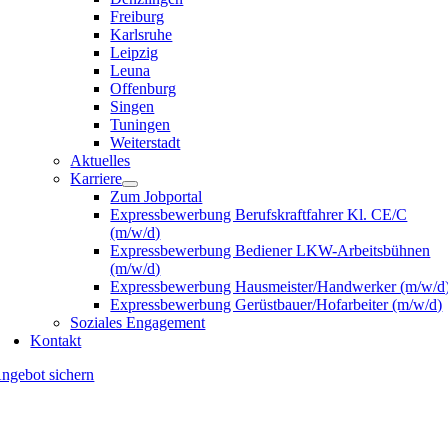
Freiburg
Karlsruhe
Leipzig
Leuna
Offenburg
Singen
Tuningen
Weiterstadt
Aktuelles
Karriere
Zum Jobportal
Expressbewerbung Berufskraftfahrer Kl. CE/C
(m/w/d)
Expressbewerbung Bediener LKW-Arbeitsbühnen
(m/w/d)
Expressbewerbung Hausmeister/Handwerker (m/w/d
Expressbewerbung Gerüstbauer/Hofarbeiter (m/w/d)
Soziales Engagement
Kontakt
ngebot sichern