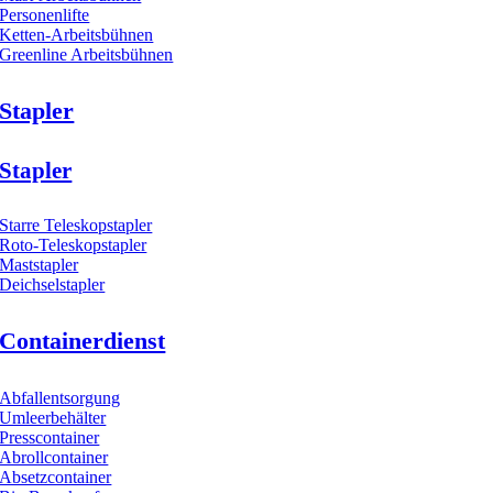
Personenlifte
Ketten-Arbeitsbühnen
Greenline Arbeitsbühnen
Stapler
Stapler
Starre Teleskopstapler
Roto-Teleskopstapler
Maststapler
Deichselstapler
Containerdienst
Abfallentsorgung
Umleerbehälter
Presscontainer
Abrollcontainer
Absetzcontainer