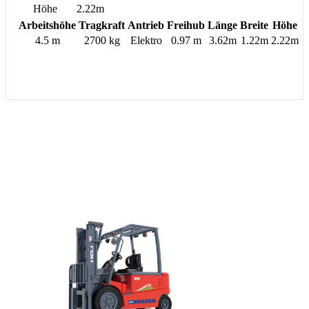
Höhe
2.22m
Arbeitshöhe
Tragkraft
Antrieb
Freihub
Länge
Breite
Höhe
4.5 m
2700 kg
Elektro
0.97 m
3.62m
1.22m
2.22m
Jetzt unverbindliche Anfrage versenden
MS 4527 B