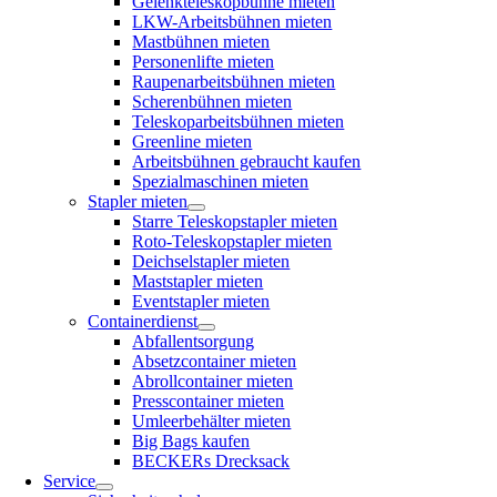
Gelenkteleskopbühne mieten
LKW-Arbeitsbühnen mieten
Mastbühnen mieten
Personenlifte mieten
Raupenarbeitsbühnen mieten
Scherenbühnen mieten
Teleskoparbeitsbühnen mieten
Greenline mieten
Arbeitsbühnen gebraucht kaufen
Spezialmaschinen mieten
Stapler mieten
Starre Teleskopstapler mieten
Roto-Teleskopstapler mieten
Deichselstapler mieten
Maststapler mieten
Eventstapler mieten
Containerdienst
Abfallentsorgung
Absetzcontainer mieten
Abrollcontainer mieten
Presscontainer mieten
Umleerbehälter mieten
Big Bags kaufen
BECKERs Drecksack
Service