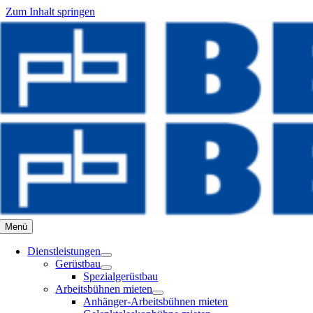
Zum Inhalt springen
Menü
Dienstleistungen
Gerüstbau
Spezialgerüstbau
Arbeitsbühnen mieten
Anhänger-Arbeitsbühnen mieten