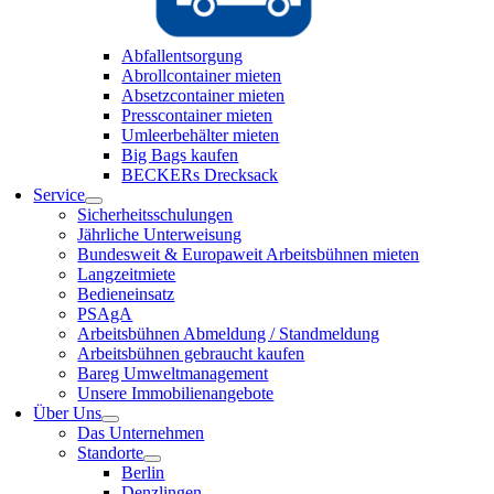
Abfallentsorgung
Abrollcontainer mieten
Absetzcontainer mieten
Presscontainer mieten
Umleerbehälter mieten
Big Bags kaufen
BECKERs Drecksack
Service
Sicherheitsschulungen
Jährliche Unterweisung
Bundesweit & Europaweit Arbeitsbühnen mieten
Langzeitmiete
Bedieneinsatz
PSAgA
Arbeitsbühnen Abmeldung / Standmeldung
Arbeitsbühnen gebraucht kaufen
Bareg Umweltmanagement
Unsere Immobilienangebote
Über Uns
Das Unternehmen
Standorte
Berlin
Denzlingen