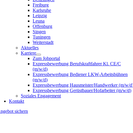
Freiburg
Karlsruhe
Leipzig
Leuna
Offenburg
Singen
Tuningen
Weiterstadt
Aktuelles
Karriere
Zum Jobportal
Expressbewerbung Berufskraftfahrer Kl. CE/C
(m/w/d)
Expressbewerbung Bediener LKW-Arbeitsbühnen
(m/w/d)
Expressbewerbung Hausmeister/Handwerker (m/w/d
Expressbewerbung Gerüstbauer/Hofarbeiter (m/w/d)
Soziales Engagement
Kontakt
ngebot sichern