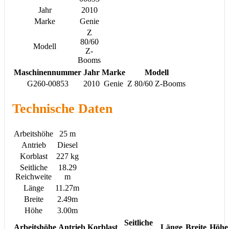
Jahr
2010
Marke
Genie
Z
80/60
Modell
Z-
Booms
Maschinennummer
Jahr
Marke
Modell
G260-00853
2010
Genie
Z 80/60 Z-Booms
Technische Daten
Arbeitshöhe
25 m
Antrieb
Diesel
Korblast
227 kg
Seitliche
18.29
Reichweite
m
Länge
11.27m
Breite
2.49m
Höhe
3.00m
Seitliche
Arbeitshöhe
Antrieb
Korblast
Länge
Breite
Höhe