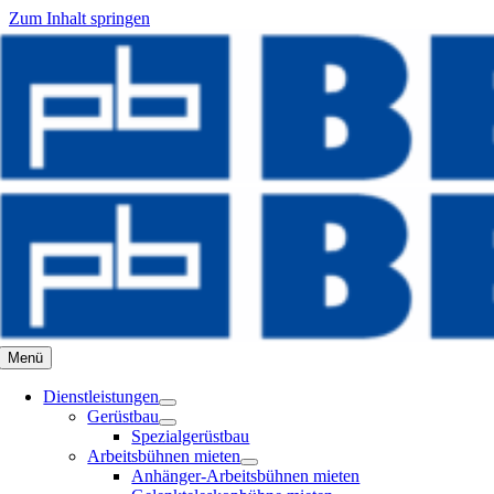
Zum Inhalt springen
Menü
Dienstleistungen
Gerüstbau
Spezialgerüstbau
Arbeitsbühnen mieten
Anhänger-Arbeitsbühnen mieten