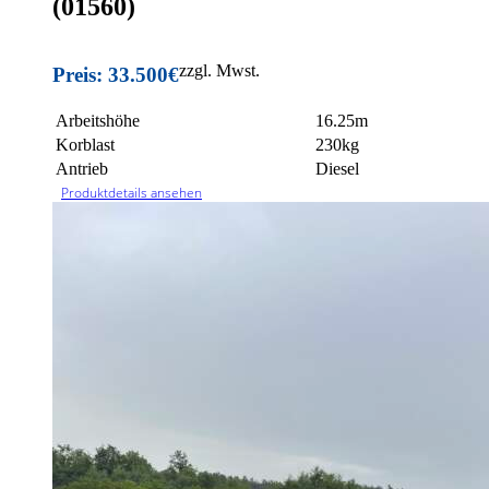
(01560)
zzgl. Mwst.
Preis: 33.500€
Arbeitshöhe
16.25m
Korblast
230kg
Antrieb
Diesel
Produktdetails ansehen