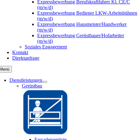
Expressbewerbung Berufskraftfahrer Kl. CE/C
(m/w/d)
Expressbewerbung Bediener LKW-Arbeitsbühnen
(m/w/d)
Expressbewerbung Hausmeister/Handwerker
(m/w/d)
Expressbewerbung Gerüstbauer/Hofarbeiter
(m/w/d)
Soziales Engagement
Kontakt
Direktanfrage
Menü
Dienstleistungen
Gerüstbau
Fassadengerüste