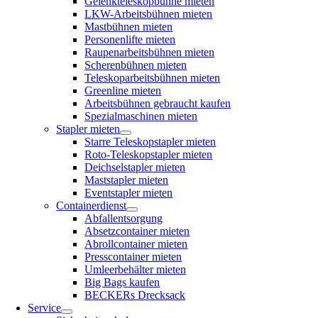
Gelenkteleskopbühne mieten
LKW-Arbeitsbühnen mieten
Mastbühnen mieten
Personenlifte mieten
Raupenarbeitsbühnen mieten
Scherenbühnen mieten
Teleskoparbeitsbühnen mieten
Greenline mieten
Arbeitsbühnen gebraucht kaufen
Spezialmaschinen mieten
Stapler mieten
Starre Teleskopstapler mieten
Roto-Teleskopstapler mieten
Deichselstapler mieten
Maststapler mieten
Eventstapler mieten
Containerdienst
Abfallentsorgung
Absetzcontainer mieten
Abrollcontainer mieten
Presscontainer mieten
Umleerbehälter mieten
Big Bags kaufen
BECKERs Drecksack
Service