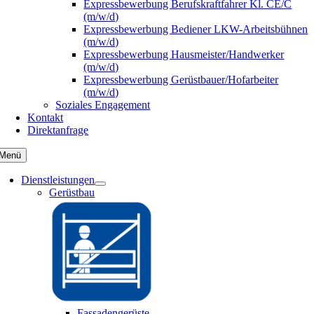
Expressbewerbung Berufskraftfahrer Kl. CE/C
(m/w/d)
Expressbewerbung Bediener LKW-Arbeitsbühnen
(m/w/d)
Expressbewerbung Hausmeister/Handwerker
(m/w/d)
Expressbewerbung Gerüstbauer/Hofarbeiter
(m/w/d)
Soziales Engagement
Kontakt
Direktanfrage
Menü
Dienstleistungen
Gerüstbau
Fassadengerüste