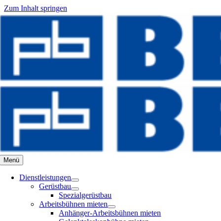
Zum Inhalt springen
Menü
Dienstleistungen
Gerüstbau
Spezialgerüstbau
Arbeitsbühnen mieten
Anhänger-Arbeitsbühnen mieten