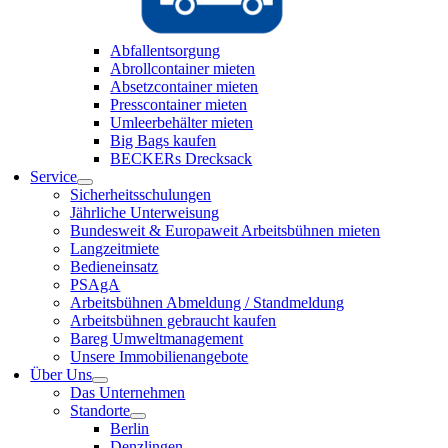
Abfallentsorgung
Abrollcontainer mieten
Absetzcontainer mieten
Presscontainer mieten
Umleerbehälter mieten
Big Bags kaufen
BECKERs Drecksack
Service
Sicherheitsschulungen
Jährliche Unterweisung
Bundesweit & Europaweit Arbeitsbühnen mieten
Langzeitmiete
Bedieneinsatz
PSAgA
Arbeitsbühnen Abmeldung / Standmeldung
Arbeitsbühnen gebraucht kaufen
Bareg Umweltmanagement
Unsere Immobilienangebote
Über Uns
Das Unternehmen
Standorte
Berlin
Denzlingen