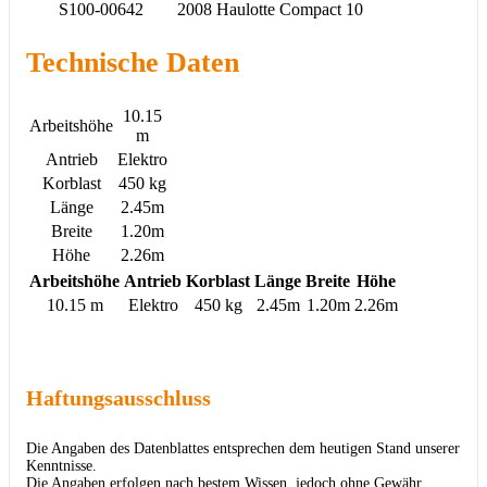
S100-00642
2008
Haulotte
Compact 10
Technische Daten
10.15
Arbeitshöhe
m
Antrieb
Elektro
Korblast
450 kg
Länge
2.45m
Breite
1.20m
Höhe
2.26m
Arbeitshöhe
Antrieb
Korblast
Länge
Breite
Höhe
10.15 m
Elektro
450 kg
2.45m
1.20m
2.26m
Haftungsausschluss
Die Angaben des Datenblattes entsprechen dem heutigen Stand unserer
Kenntnisse.
Die Angaben erfolgen nach bestem Wissen, jedoch ohne Gewähr