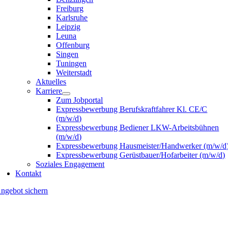
Freiburg
Karlsruhe
Leipzig
Leuna
Offenburg
Singen
Tuningen
Weiterstadt
Aktuelles
Karriere
Zum Jobportal
Expressbewerbung Berufskraftfahrer Kl. CE/C
(m/w/d)
Expressbewerbung Bediener LKW-Arbeitsbühnen
(m/w/d)
Expressbewerbung Hausmeister/Handwerker (m/w/d
Expressbewerbung Gerüstbauer/Hofarbeiter (m/w/d)
Soziales Engagement
Kontakt
ngebot sichern