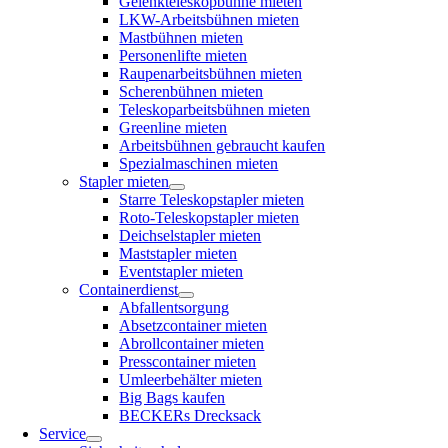
Gelenkteleskopbühne mieten
LKW-Arbeitsbühnen mieten
Mastbühnen mieten
Personenlifte mieten
Raupenarbeitsbühnen mieten
Scherenbühnen mieten
Teleskoparbeitsbühnen mieten
Greenline mieten
Arbeitsbühnen gebraucht kaufen
Spezialmaschinen mieten
Stapler mieten
Starre Teleskopstapler mieten
Roto-Teleskopstapler mieten
Deichselstapler mieten
Maststapler mieten
Eventstapler mieten
Containerdienst
Abfallentsorgung
Absetzcontainer mieten
Abrollcontainer mieten
Presscontainer mieten
Umleerbehälter mieten
Big Bags kaufen
BECKERs Drecksack
Service