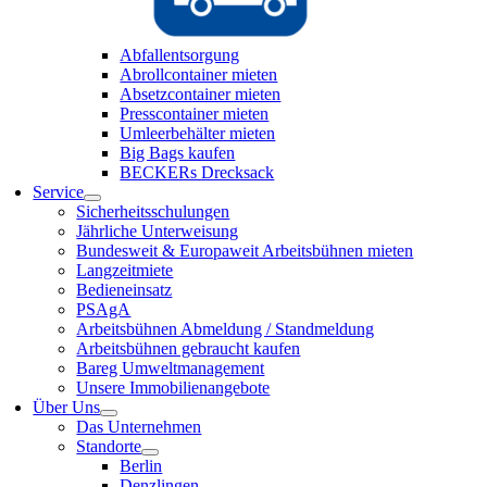
Abfallentsorgung
Abrollcontainer mieten
Absetzcontainer mieten
Presscontainer mieten
Umleerbehälter mieten
Big Bags kaufen
BECKERs Drecksack
Service
Sicherheitsschulungen
Jährliche Unterweisung
Bundesweit & Europaweit Arbeitsbühnen mieten
Langzeitmiete
Bedieneinsatz
PSAgA
Arbeitsbühnen Abmeldung / Standmeldung
Arbeitsbühnen gebraucht kaufen
Bareg Umweltmanagement
Unsere Immobilienangebote
Über Uns
Das Unternehmen
Standorte
Berlin
Denzlingen