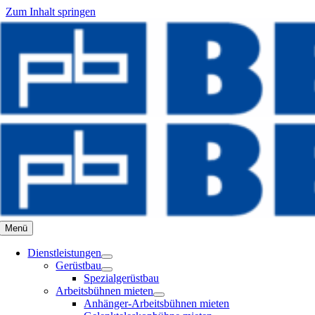
Zum Inhalt springen
Menü
Dienstleistungen
Gerüstbau
Spezialgerüstbau
Arbeitsbühnen mieten
Anhänger-Arbeitsbühnen mieten