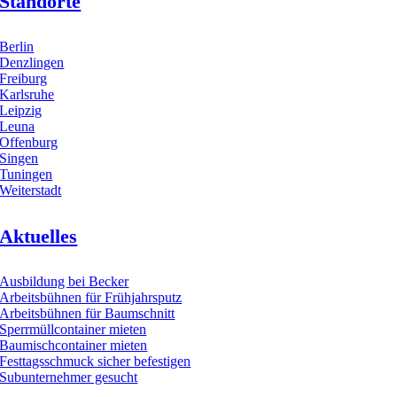
Standorte
Berlin
Denzlingen
Freiburg
Karlsruhe
Leipzig
Leuna
Offenburg
Singen
Tuningen
Weiterstadt
Aktuelles
Ausbildung bei Becker
Arbeitsbühnen für Frühjahrsputz
Arbeitsbühnen für Baumschnitt
Sperrmüllcontainer mieten
Baumischcontainer mieten
Festtagsschmuck sicher befestigen
Subunternehmer gesucht