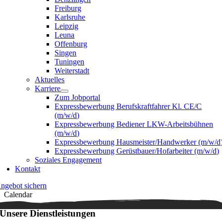
Freiburg
Karlsruhe
Leipzig
Leuna
Offenburg
Singen
Tuningen
Weiterstadt
Aktuelles
Karriere
Zum Jobportal
Expressbewerbung Berufskraftfahrer Kl. CE/C
(m/w/d)
Expressbewerbung Bediener LKW-Arbeitsbühnen
(m/w/d)
Expressbewerbung Hausmeister/Handwerker (m/w/d
Expressbewerbung Gerüstbauer/Hofarbeiter (m/w/d)
Soziales Engagement
Kontakt
ngebot sichern
Calendar
Unsere Dienstleistungen