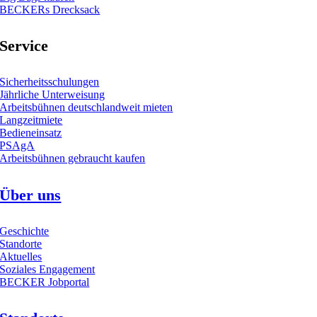
BECKERs Drecksack
Service
Sicherheitsschulungen
Jährliche Unterweisung
Arbeitsbühnen deutschlandweit mieten
Langzeitmiete
Bedieneinsatz
PSAgA
Arbeitsbühnen gebraucht kaufen
Über uns
Geschichte
Standorte
Aktuelles
Soziales Engagement
BECKER Jobportal