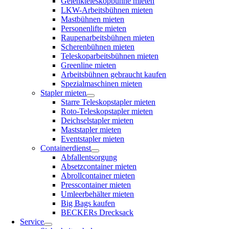
Gelenkteleskopbühne mieten
LKW-Arbeitsbühnen mieten
Mastbühnen mieten
Personenlifte mieten
Raupenarbeitsbühnen mieten
Scherenbühnen mieten
Teleskoparbeitsbühnen mieten
Greenline mieten
Arbeitsbühnen gebraucht kaufen
Spezialmaschinen mieten
Stapler mieten
Starre Teleskopstapler mieten
Roto-Teleskopstapler mieten
Deichselstapler mieten
Maststapler mieten
Eventstapler mieten
Containerdienst
Abfallentsorgung
Absetzcontainer mieten
Abrollcontainer mieten
Presscontainer mieten
Umleerbehälter mieten
Big Bags kaufen
BECKERs Drecksack
Service