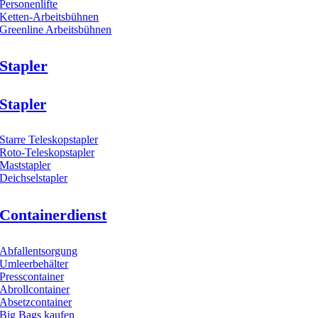
Personenlifte
Ketten-Arbeitsbühnen
Greenline Arbeitsbühnen
Stapler
Stapler
Starre Teleskopstapler
Roto-Teleskopstapler
Maststapler
Deichselstapler
Containerdienst
Abfallentsorgung
Umleerbehälter
Presscontainer
Abrollcontainer
Absetzcontainer
Big Bags kaufen