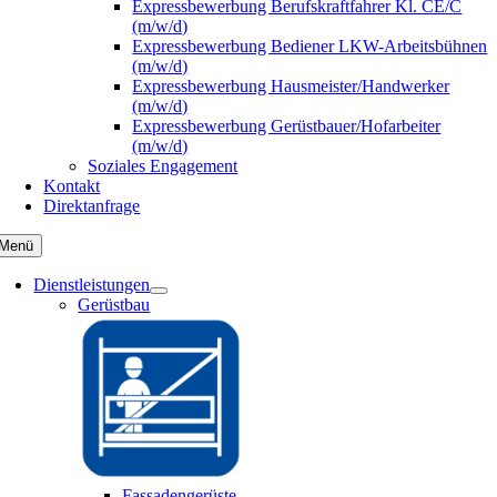
Expressbewerbung Berufskraftfahrer Kl. CE/C
(m/w/d)
Expressbewerbung Bediener LKW-Arbeitsbühnen
(m/w/d)
Expressbewerbung Hausmeister/Handwerker
(m/w/d)
Expressbewerbung Gerüstbauer/Hofarbeiter
(m/w/d)
Soziales Engagement
Kontakt
Direktanfrage
Menü
Dienstleistungen
Gerüstbau
Fassadengerüste