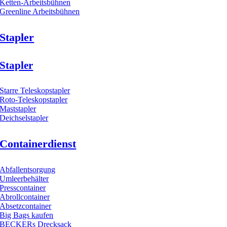
Ketten-Arbeitsbühnen
Greenline Arbeitsbühnen
Stapler
Stapler
Starre Teleskopstapler
Roto-Teleskopstapler
Maststapler
Deichselstapler
Containerdienst
Abfallentsorgung
Umleerbehälter
Presscontainer
Abrollcontainer
Absetzcontainer
Big Bags kaufen
BECKERs Drecksack