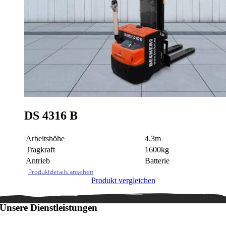
DS 4316 B
Arbeitshöhe
4.3m
Tragkraft
1600kg
Antrieb
Batterie
Produktdetails ansehen
Produkt vergleichen
Unsere Dienstleistungen