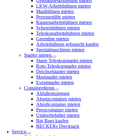
Gelenkteleskopbühne mieten
LKW-Arbeitsbühnen mieten
Mastbühnen mieten
Personenlifte mieten
Raupenarbeitsbühnen mieten
Scherenbühnen mieten
Teleskoparbeitsbühnen mieten
Greenline mieten
Arbeitsbühnen gebraucht kaufen
Spezialmaschinen mieten
Stapler mieten
Starre Teleskopstapler mieten
Roto-Teleskopstapler mieten
Deichselstapler mieten
Maststapler mieten
Eventstapler mieten
Containerdienst
Abfallentsorgung
Absetzcontainer mieten
Abrollcontainer mieten
Presscontainer mieten
Umleerbehälter mieten
Big Bags kaufen
BECKERs Drecksack
Service