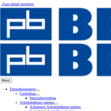
Zum Inhalt springen
Menü
Dienstleistungen
Gerüstbau
Spezialgerüstbau
Arbeitsbühnen mieten
Anhänger-Arbeitsbühnen mieten