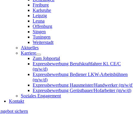
Freiburg
Karlsruhe
Leipzig
Leuna
Offenburg
Singen
Tuningen
Weiterstadt
Aktuelles
Karriere
Zum Jobportal
Expressbewerbung Berufskraftfahrer Kl. CE/C
(m/w/d)
Expressbewerbung Bediener LKW-Arbeitsbühnen
(m/w/d)
Expressbewerbung Hausmeister/Handwerker (m/w/d
Expressbewerbung Gerüstbauer/Hofarbeiter (m/w/d)
Soziales Engagement
Kontakt
ngebot sichern