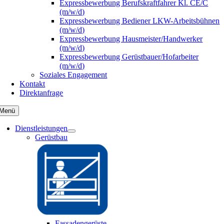
Expressbewerbung Berufskraftfahrer Kl. CE/C
(m/w/d)
Expressbewerbung Bediener LKW-Arbeitsbühnen
(m/w/d)
Expressbewerbung Hausmeister/Handwerker
(m/w/d)
Expressbewerbung Gerüstbauer/Hofarbeiter
(m/w/d)
Soziales Engagement
Kontakt
Direktanfrage
Menü
Dienstleistungen
Gerüstbau
Fassadengerüste