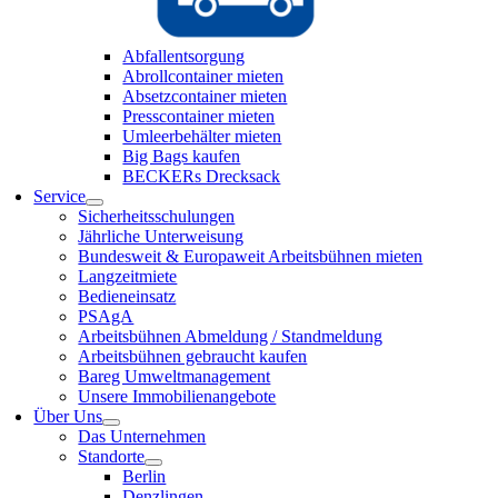
Abfallentsorgung
Abrollcontainer mieten
Absetzcontainer mieten
Presscontainer mieten
Umleerbehälter mieten
Big Bags kaufen
BECKERs Drecksack
Service
Sicherheitsschulungen
Jährliche Unterweisung
Bundesweit & Europaweit Arbeitsbühnen mieten
Langzeitmiete
Bedieneinsatz
PSAgA
Arbeitsbühnen Abmeldung / Standmeldung
Arbeitsbühnen gebraucht kaufen
Bareg Umweltmanagement
Unsere Immobilienangebote
Über Uns
Das Unternehmen
Standorte
Berlin
Denzlingen