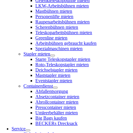
Gelenkteleskopbühne mieten
LKW-Arbeitsbühnen mieten
Mastbühnen mieten
Personenlifte mieten
Raupenarbeitsbühnen mieten
Scherenbühnen mieten
Teleskoparbeitsbühnen mieten
Greenline mieten
Arbeitsbühnen gebraucht kaufen
Spezialmaschinen mieten
Stapler mieten
Starre Teleskopstapler mieten
Roto-Teleskopstapler mieten
Deichselstapler mieten
Maststapler mieten
Eventstapler mieten
Containerdienst
Abfallentsorgung
Absetzcontainer mieten
Abrollcontainer mieten
Presscontainer mieten
Umleerbehälter mieten
Big Bags kaufen
BECKERs Drecksack
Service