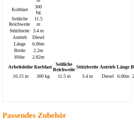
m
300
Korblast
kg
Seitliche
11.5
Reichweite
m
Stützbreite
3.4 m
Antrieb
Diesel
Länge
6.06m
Breite
2.2m
Höhe
2.82m
Seitliche
Arbeitshöhe
Korblast
Stützbreite
Antrieb
Länge
B
Reichweite
16.15 m
300 kg
11.5 m
3.4 m
Diesel
6.06m
Passendes Zubehör