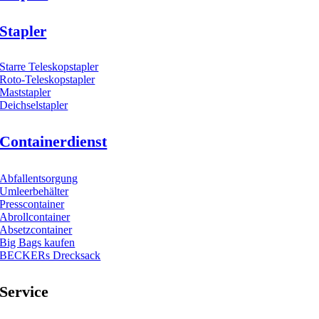
Stapler
Starre Teleskopstapler
Roto-Teleskopstapler
Maststapler
Deichselstapler
Containerdienst
Abfallentsorgung
Umleerbehälter
Presscontainer
Abrollcontainer
Absetzcontainer
Big Bags kaufen
BECKERs Drecksack
Service