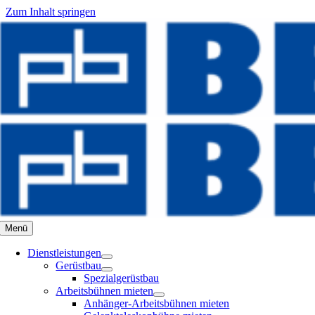
Zum Inhalt springen
Menü
Dienstleistungen
Gerüstbau
Spezialgerüstbau
Arbeitsbühnen mieten
Anhänger-Arbeitsbühnen mieten