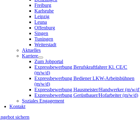
Freiburg
Karlsruhe
Leipzig
Leuna
Offenburg
Singen
Tuningen
Weiterstadt
Aktuelles
Karriere
Zum Jobportal
Expressbewerbung Berufskraftfahrer Kl. CE/C
(m/w/d)
Expressbewerbung Bediener LKW-Arbeitsbühnen
(m/w/d)
Expressbewerbung Hausmeister/Handwerker (m/w/d
Expressbewerbung Gerüstbauer/Hofarbeiter (m/w/d)
Soziales Engagement
Kontakt
ngebot sichern