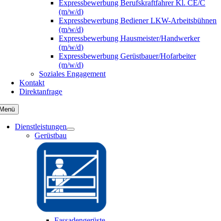
Expressbewerbung Berufskraftfahrer Kl. CE/C
(m/w/d)
Expressbewerbung Bediener LKW-Arbeitsbühnen
(m/w/d)
Expressbewerbung Hausmeister/Handwerker
(m/w/d)
Expressbewerbung Gerüstbauer/Hofarbeiter
(m/w/d)
Soziales Engagement
Kontakt
Direktanfrage
Menü
Dienstleistungen
Gerüstbau
Fassadengerüste