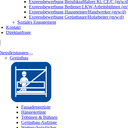
Expressbewerbung Berufskraftfahrer Kl. CE/C (m/w/d
Expressbewerbung Bediener LKW-Arbeitsbühnen (m/
Expressbewerbung Hausmeister/Handwerker (m/w/d)
Expressbewerbung Gerüstbauer/Hofarbeiter (m/w/d)
Soziales Engagement
Kontakt
Direktanfrage
Dienstleistungen
Gerüstbau
Fassadengerüste
Hängegerüste
Tribünen & Bühnen
Gerüstbau-Aufzüge
Wetterschutzdächer