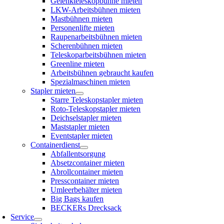
Gelenkteleskopbühne mieten
LKW-Arbeitsbühnen mieten
Mastbühnen mieten
Personenlifte mieten
Raupenarbeitsbühnen mieten
Scherenbühnen mieten
Teleskoparbeitsbühnen mieten
Greenline mieten
Arbeitsbühnen gebraucht kaufen
Spezialmaschinen mieten
Stapler mieten
Starre Teleskopstapler mieten
Roto-Teleskopstapler mieten
Deichselstapler mieten
Maststapler mieten
Eventstapler mieten
Containerdienst
Abfallentsorgung
Absetzcontainer mieten
Abrollcontainer mieten
Presscontainer mieten
Umleerbehälter mieten
Big Bags kaufen
BECKERs Drecksack
Service