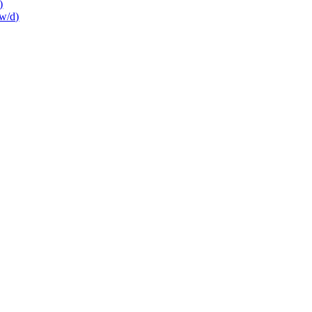
)
w/d)