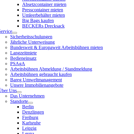
Absetzcontainer mieten
Presscontainer mieten
Umleerbehälter mieten
Big Bags kaufen
BECKERs Drecksack
Service
Sicherheitsschulungen
Jährliche Unterweisung
Bundesweit & Europaweit Arbeitsbühnen mieten
Langzeitmiete
Bedieneinsatz
PSAgA
Arbeitsbühnen Abmeldung / Standmeldung
Arbeitsbühnen gebraucht kaufen
Bareg Umweltmanagement
Unsere Immobilienangebote
Über Uns
Das Unternehmen
Standorte
Berlin
Denzlingen
Freiburg
Karlsruhe
Leipzig
Leuna