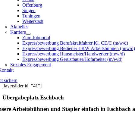
Offenburg
Singen
Tuningen
Weiterstadt
Aktuelles
Karriere
Zum Jobportal
Expressbewerbung Berufskraftfahrer Kl. CE/C (m/w/d)
Expressbewerbung Bediener LKW-Arbeitsbühnen (m/w/d)
Expressbewerbung Hausmeister/Handwerker (m/w/d)
Expressbewerbung Gerüstbauer/Hofarbeiter (m/w/d)
Soziales Engagement
Kontakt
t sichern
[layerslider id="41"]
Übergabeplatz Eschbach
sere Arbeitsbühnen und Stapler einfach in Eschbach 