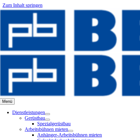
Zum Inhalt springen
Menü
Dienstleistungen
Gerüstbau
Spezialgerüstbau
Arbeitsbühnen mieten
Anhänger-Arbeitsbühnen mieten