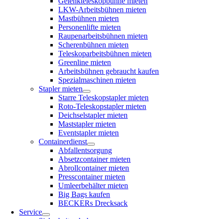
Gelenkteleskopbühne mieten
LKW-Arbeitsbühnen mieten
Mastbühnen mieten
Personenlifte mieten
Raupenarbeitsbühnen mieten
Scherenbühnen mieten
Teleskoparbeitsbühnen mieten
Greenline mieten
Arbeitsbühnen gebraucht kaufen
Spezialmaschinen mieten
Stapler mieten
Starre Teleskopstapler mieten
Roto-Teleskopstapler mieten
Deichselstapler mieten
Maststapler mieten
Eventstapler mieten
Containerdienst
Abfallentsorgung
Absetzcontainer mieten
Abrollcontainer mieten
Presscontainer mieten
Umleerbehälter mieten
Big Bags kaufen
BECKERs Drecksack
Service