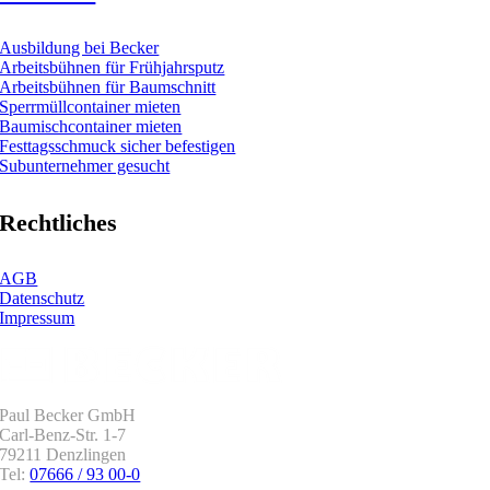
Ausbildung bei Becker
Arbeitsbühnen für Frühjahrsputz
Arbeitsbühnen für Baumschnitt
Sperrmüllcontainer mieten
Baumischcontainer mieten
Festtagsschmuck sicher befestigen
Subunternehmer gesucht
Rechtliches
AGB
Datenschutz
Impressum
Paul Becker GmbH
Carl-Benz-Str. 1-7
79211 Denzlingen
Tel:
07666 / 93 00-0