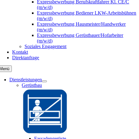
Expressbewerbung Berufskraftfahrer Kl. CE/C
(m/w/d)
Expressbewerbung Bediener LKW-Arbeitsbühnen
(m/w/d)
Expressbewerbung Hausmeister/Handwerker
(m/w/d)
Expressbewerbung Gerüstbauer/Hofarbeiter
(m/w/d)
Soziales Engagement
Kontakt
Direktanfrage
Menü
Dienstleistungen
Gerüstbau
Fassadengerüste