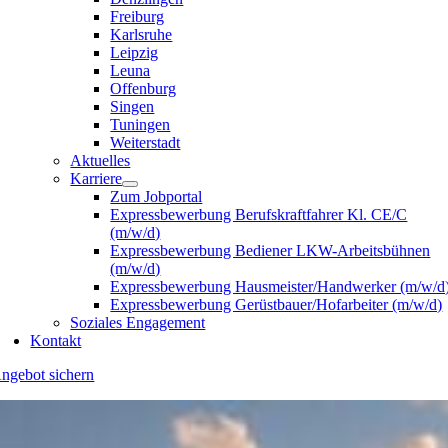
Freiburg
Karlsruhe
Leipzig
Leuna
Offenburg
Singen
Tuningen
Weiterstadt
Aktuelles
Karriere
Zum Jobportal
Expressbewerbung Berufskraftfahrer Kl. CE/C
(m/w/d)
Expressbewerbung Bediener LKW-Arbeitsbühnen
(m/w/d)
Expressbewerbung Hausmeister/Handwerker (m/w/d
Expressbewerbung Gerüstbauer/Hofarbeiter (m/w/d)
Soziales Engagement
Kontakt
ngebot sichern