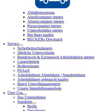
Abfallentsorgung
Abrollcontainer mieten
Absetzcontainer mieten
Presscontainer mieten
Umleerbehälter mieten
Big Bags kaufen
BECKERs Drecksack
Service
Sicherheitsschulungen
Jährliche Unterweisung
Bundesweit & Europaweit Arbeitsbühnen mieten
Langzeitmiete
Bedieneinsatz
PSAgA
Arbeitsbühnen Abmeldung / Standmeldung
Arbeitsbühnen gebraucht kaufen
Bareg Umweltmanagement
Unsere Immobilienangebote
Über Uns
Das Unternehmen
Standorte
Berlin
Denzlingen