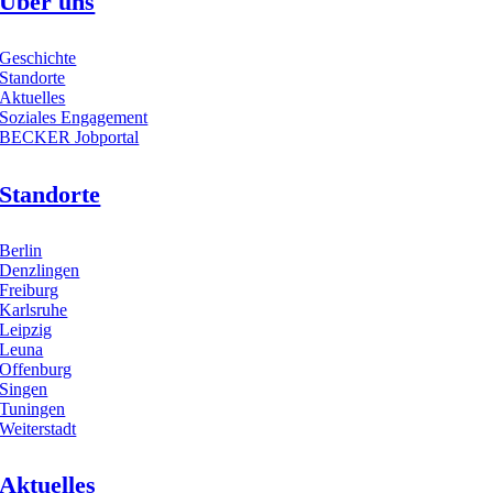
Über uns
Geschichte
Standorte
Aktuelles
Soziales Engagement
BECKER Jobportal
Standorte
Berlin
Denzlingen
Freiburg
Karlsruhe
Leipzig
Leuna
Offenburg
Singen
Tuningen
Weiterstadt
Aktuelles