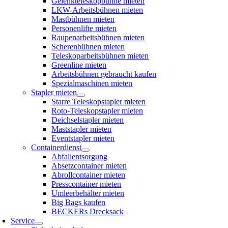
Gelenkteleskopbühne mieten
LKW-Arbeitsbühnen mieten
Mastbühnen mieten
Personenlifte mieten
Raupenarbeitsbühnen mieten
Scherenbühnen mieten
Teleskoparbeitsbühnen mieten
Greenline mieten
Arbeitsbühnen gebraucht kaufen
Spezialmaschinen mieten
Stapler mieten
Starre Teleskopstapler mieten
Roto-Teleskopstapler mieten
Deichselstapler mieten
Maststapler mieten
Eventstapler mieten
Containerdienst
Abfallentsorgung
Absetzcontainer mieten
Abrollcontainer mieten
Presscontainer mieten
Umleerbehälter mieten
Big Bags kaufen
BECKERs Drecksack
Service